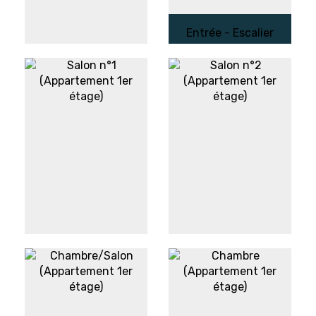
Entrée - Escalier
accès
appartements/studio
Le clos des
(Rez-de-
courtines
Chaussée)
Salon n°1
Salon n°2
(Appartement 1er
(Appartement 1er
étage)
étage)