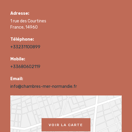
Adresse:
1 rue des Courtines
France, 14960
Téléphone:
+33231100899
Mobile:
+33680602119
Email:
info@chambres-mer-normandie.fr
VOIR LA CARTE